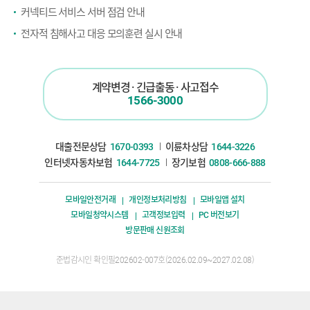
커넥티드 서비스 서버 점검 안내
전자적 침해사고 대응 모의훈련 실시 안내
계약변경 · 긴급출동 · 사고접수
1566-3000
대출전문상담
1670-0393
이륜차상담
1644-3226
인터넷자동차보험
1644-7725
장기보험
0808-666-888
모바일안전거래
개인정보처리방침
모바일앱 설치
모바일청약시스템
고객정보입력
PC 버전보기
방문판매 신원조회
준법감시인 확인필
202602-007
호
(2026.02.09~2027.02.08)