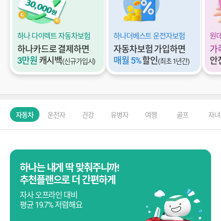
하나 다이렉트 자동차보험
하나더베스트 운전자보험
원
하나카드로 결제하면
자동차보험 가입하면
가
3만원
캐시백
매월 5%
할인
안
(신규가입시)
(최초 1년간)
자동차
운전자
건강
유병자
여행
골프
자녀
하나는 내게 딱 맞춰주니까!
추천플랜으로 더 간편하게
자사 오프라인 대비
평균 19.7% 저렴해요