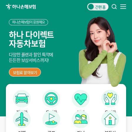
간편 홈
통
전
합
체
검
메
하나손해보험이 응원해요
색
뉴
하
나 다이렉
트
자동차보험
다양한 플랜과 할인 특약에
든든한 보상서비스까지!
보험료 알아보기
자동차
운전자
건강
유병자