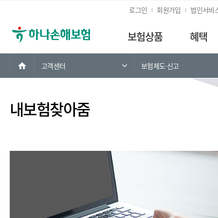
로그인
회원가입
법인서비
보험상품
혜택
홈
고객센터
보험제도·신고
내보험찾아줌