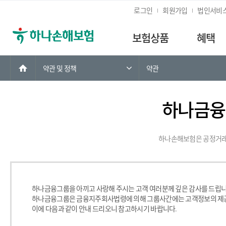
로그인
회원가입
법인서비
보험상품
혜택
홈
약관 및 정책
약관
하나금융
하나손해보험은 공정거래
하
나
금
하나금융그룹을 아끼고 사랑해 주시는 고객 여러분께 깊은 감사를 드립니
융
하나금융그룹은 금융지주회사법령에 의해 그룹사간에는 고객정보의 제공 
고
이에 다음과 같이 안내 드리오니 참고하시기 바랍니다.
객
정