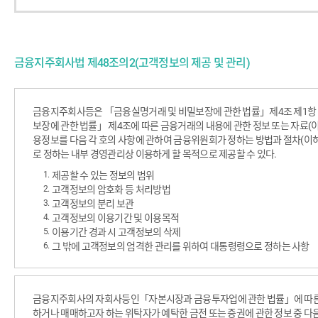
보
취
급
방
금융지주회사법 제48조의2(고객정보의 제공 및 관리)
침
안
내
취
금융지주회사등은 「금융실명거래 및 비밀보장에 관한 법률」제4조 제1항
지
보장에 관한 법률」 제4조에 따른 금융거래의 내용에 관한 정보 또는 자료(
용정보를 다음 각 호의 사항에 관하여 금융위원회가 정하는 방법과 절차(이
로 정하는 내부 경영관리상 이용하게 할 목적으로 제공할 수 있다.
제공할 수 있는 정보의 범위
고객정보의 암호화 등 처리방법
고객정보의 분리 보관
고객정보의 이용기간 및 이용목적
이용기간 경과 시 고객정보의 삭제
그 밖에 고객정보의 엄격한 관리를 위하여 대통령령으로 정하는 사항
금융지주회사의 자회사등인「자본시장과 금융투자업에 관한 법률」에 따른
하거나 매매하고자 하는 위탁자가 예탁한 금전 또는 증권에 관한 정보 중 